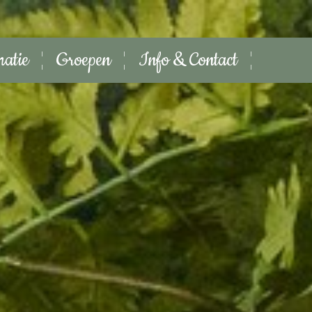
matie
Groepen
Info & Contact