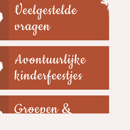
Veelgestelde
vragen
Avontuurlijke
kinderfeestjes
Groepen &
scholen