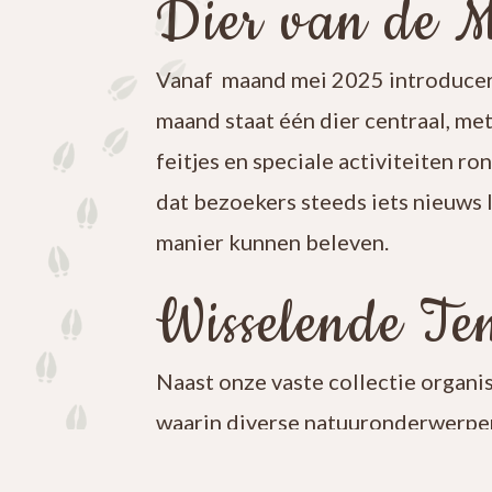
Dier van de 
Vanaf maand mei 2025 introducer
maand staat één dier centraal, me
feitjes en speciale activiteiten ro
dat bezoekers steeds iets nieuws 
manier kunnen beleven.
Wisselende Ten
Naast onze vaste collectie organi
waarin diverse natuuronderwerpen
iets nieuws te ontdekken en blijf