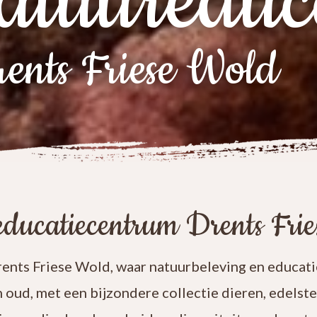
atuureduc
ents Friese Wold
ducatiecentrum Drents Fri
nts Friese Wold, waar natuurbeleving en educatie
n oud, met een bijzondere collectie dieren, edelst