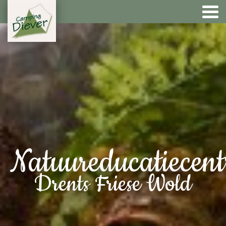
Natuureducatiecen
Drents Friese Wold