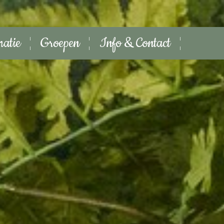
matie
Groepen
Info & Contact