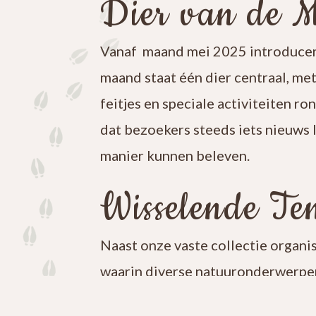
Dier van de 
Vanaf maand mei 2025 introducer
maand staat één dier centraal, me
feitjes en speciale activiteiten ro
dat bezoekers steeds iets nieuws 
manier kunnen beleven.
Wisselende Ten
Naast onze vaste collectie organi
waarin diverse natuuronderwerpen
iets nieuws te ontdekken en blijf