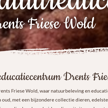
atuureduc
ents Friese Wold
ducatiecentrum Drents Fri
nts Friese Wold, waar natuurbeleving en educatie
n oud, met een bijzondere collectie dieren, edelst