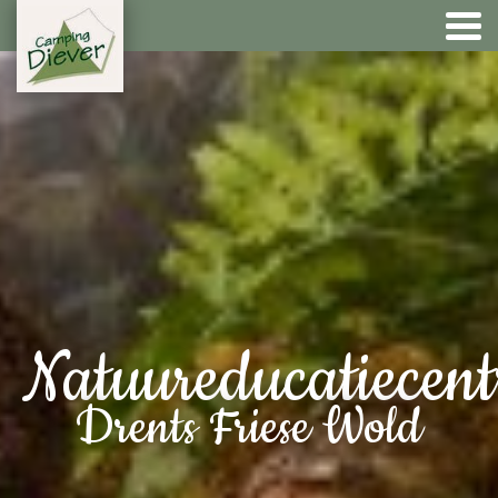
Natuureducatiecen
Drents Friese Wold