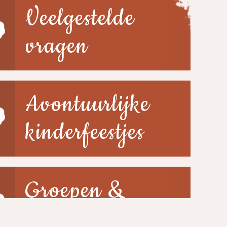
Veelgestelde
vragen
Avontuurlijke
kinderfeestjes
Groepen &
scholen