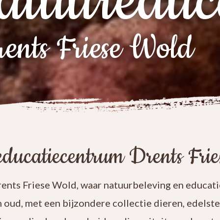
atuureduc
ents Friese Wold
ducatiecentrum Drents Fri
nts Friese Wold, waar natuurbeleving en educatie
n oud, met een bijzondere collectie dieren, edelst