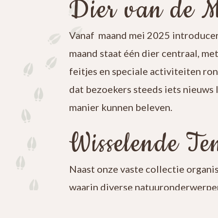
Dier van de 
Vanaf maand mei 2025 introducer
maand staat één dier centraal, me
feitjes en speciale activiteiten ro
dat bezoekers steeds iets nieuws 
manier kunnen beleven.
Wisselende Ten
Naast onze vaste collectie organi
waarin diverse natuuronderwerpen
iets nieuws te ontdekken en blijf