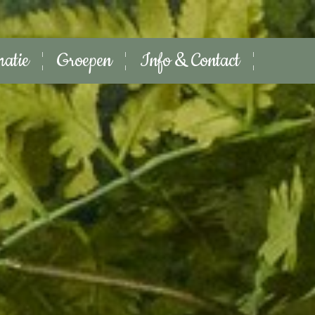
matie
Groepen
Info & Contact