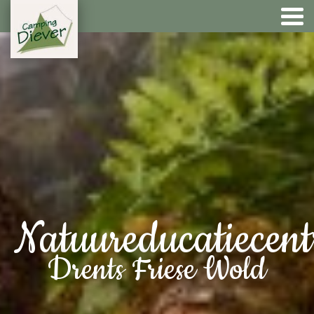
Natuureducatiecen
Drents Friese Wold