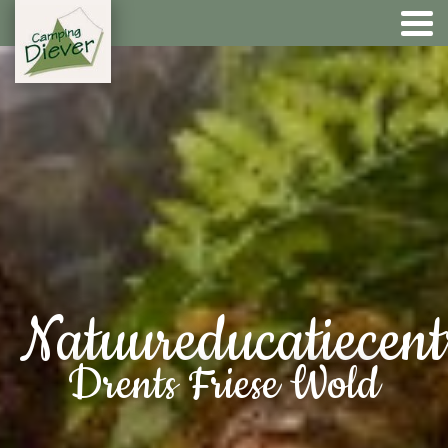
Natuureducatiecen
Drents Friese Wold