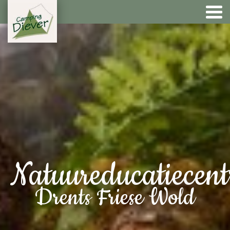
Natuureducatiecen
Drents Friese Wold