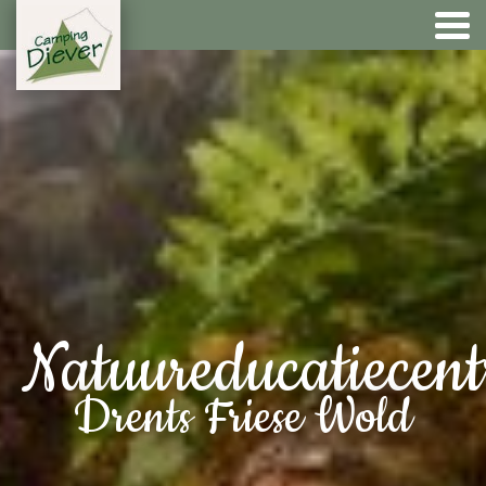
Natuureducatiecen
Drents Friese Wold