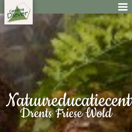
Natuureducatiecen
Drents Friese Wold