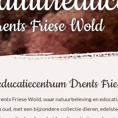
atuureduc
ents Friese Wold
ducatiecentrum Drents Fri
nts Friese Wold, waar natuurbeleving en educatie
n oud, met een bijzondere collectie dieren, edelst