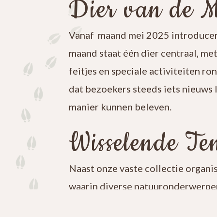
Dier van de 
Vanaf maand mei 2025 introducer
maand staat één dier centraal, me
feitjes en speciale activiteiten ro
dat bezoekers steeds iets nieuws 
manier kunnen beleven.
Wisselende Ten
Naast onze vaste collectie organi
waarin diverse natuuronderwerpen
iets nieuws te ontdekken en blijf