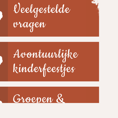
Veelgestelde
vragen
Avontuurlijke
kinderfeestjes
Groepen &
scholen