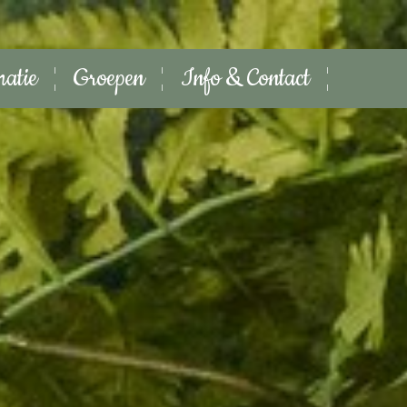
matie
Groepen
Info & Contact