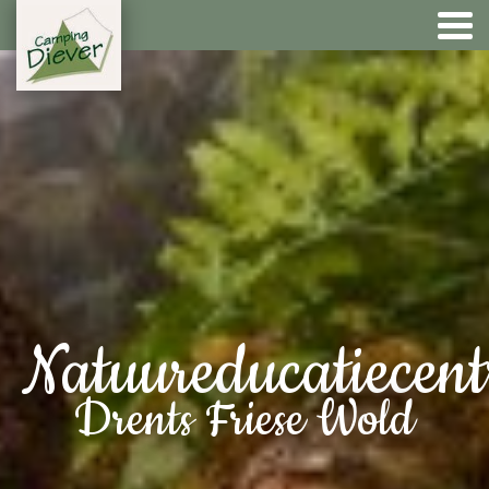
Natuureducatiecen
Drents Friese Wold