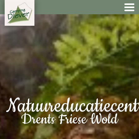
Natuureducatiecen
Drents Friese Wold