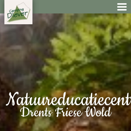
Natuureducatiecen
Drents Friese Wold