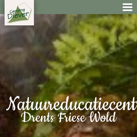
Natuureducatiecen
Drents Friese Wold