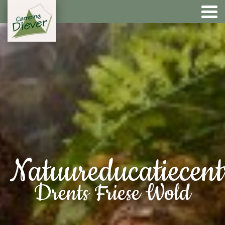
Natuureducatiecen
Drents Friese Wold