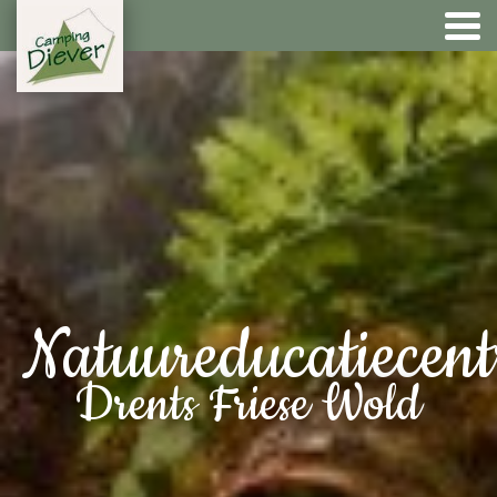
Natuureducatiecen
Drents Friese Wold