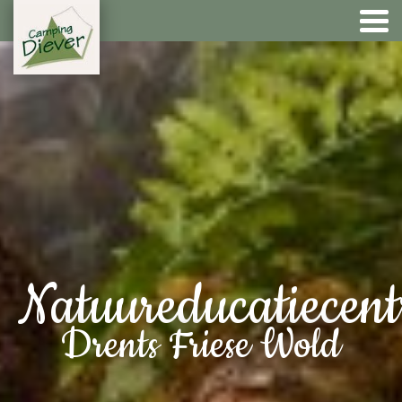
Natuureducatiecen
Drents Friese Wold