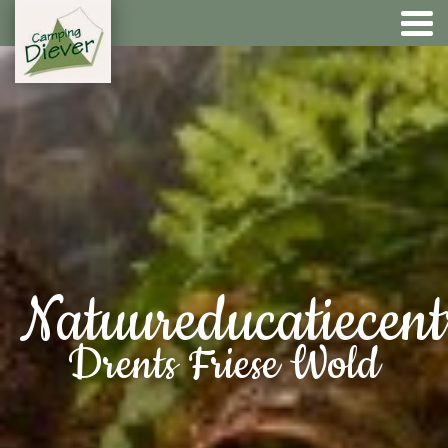
Natuureducatiecen
Drents Friese Wold