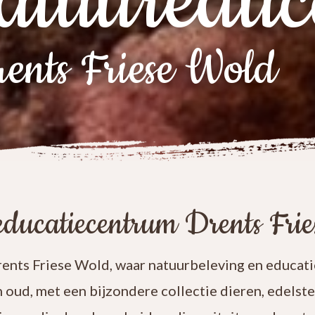
atuureduc
ents Friese Wold
ducatiecentrum Drents Fri
nts Friese Wold, waar natuurbeleving en educatie
n oud, met een bijzondere collectie dieren, edelst