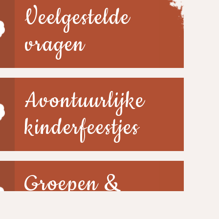
Veelgestelde
vragen
Avontuurlijke
kinderfeestjes
Groepen &
scholen