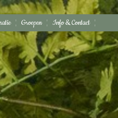
matie
Groepen
Info & Contact