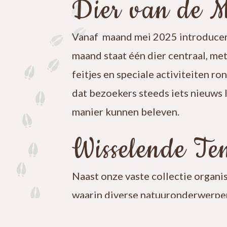
Dier van de 
Vanaf maand mei 2025 introducer
maand staat één dier centraal, me
feitjes en speciale activiteiten ro
dat bezoekers steeds iets nieuws 
manier kunnen beleven.
Wisselende Ten
Naast onze vaste collectie organi
waarin diverse natuuronderwerpen
iets nieuws te ontdekken en blijf