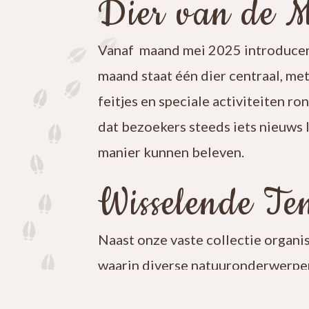
Dier van de 
Vanaf maand mei 2025 introducer
maand staat één dier centraal, me
feitjes en speciale activiteiten ro
dat bezoekers steeds iets nieuws 
manier kunnen beleven.
Wisselende Ten
Naast onze vaste collectie organi
waarin diverse natuuronderwerpen
iets nieuws te ontdekken en blijf