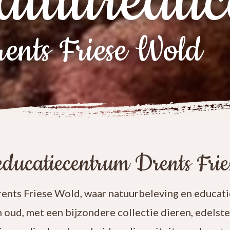
atuureduc
ents Friese Wold
ducatiecentrum Drents Fri
nts Friese Wold, waar natuurbeleving en educatie
n oud, met een bijzondere collectie dieren, edelst