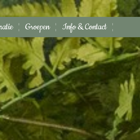
matie
Groepen
Info & Contact