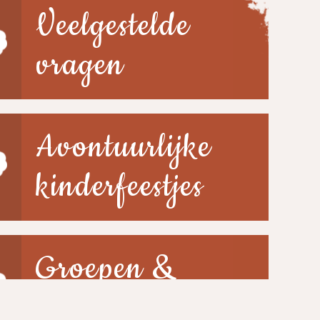
Veelgestelde
vragen
Avontuurlijke
kinderfeestjes
Groepen &
scholen