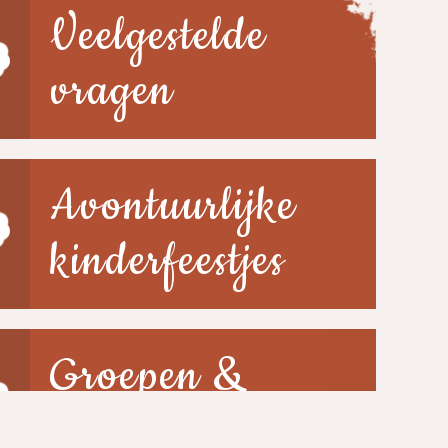
Veelgestelde
vragen
Avontuurlijke
kinderfeestjes
Groepen &
scholen