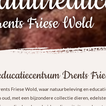
atuureduc
ents Friese Wold
ducatiecentrum Drents Fri
nts Friese Wold, waar natuurbeleving en educatie
n oud, met een bijzondere collectie dieren, edelst