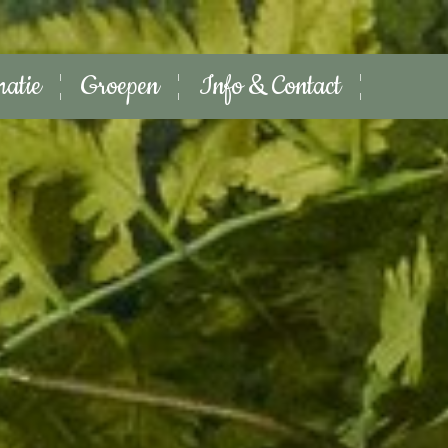
matie
Groepen
Info & Contact