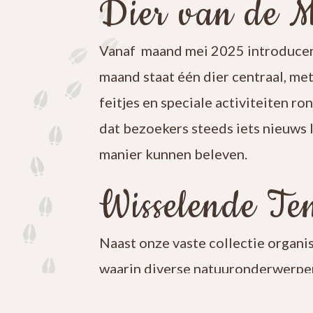
Dier van de 
Vanaf maand mei 2025 introducer
maand staat één dier centraal, me
feitjes en speciale activiteiten ro
dat bezoekers steeds iets nieuws 
manier kunnen beleven.
Wisselende Ten
Naast onze vaste collectie organi
waarin diverse natuuronderwerpen
iets nieuws te ontdekken en blijf