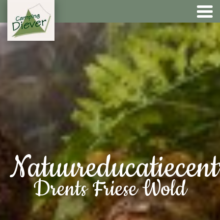
Natuureducatiecen
Drents Friese Wold