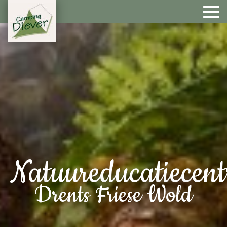
Natuureducatiecen
Drents Friese Wold