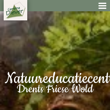
Natuureducatiecen
Drents Friese Wold