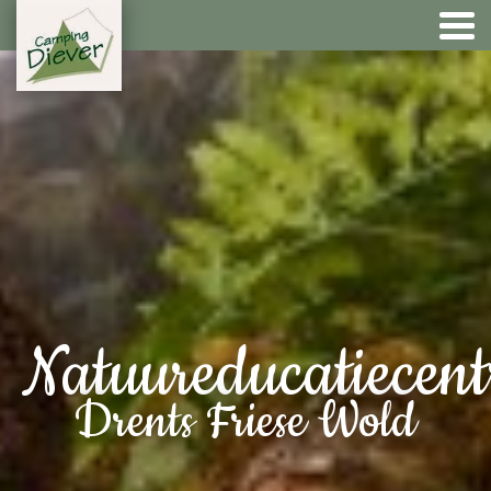
Natuureducatiecen
Drents Friese Wold