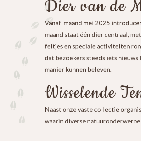
Dier van de 
Vanaf maand mei 2025 introducer
maand staat één dier centraal, me
feitjes en speciale activiteiten ro
dat bezoekers steeds iets nieuws 
manier kunnen beleven.
Wisselende Ten
Naast onze vaste collectie organi
waarin diverse natuuronderwerpen
iets nieuws te ontdekken en blijf