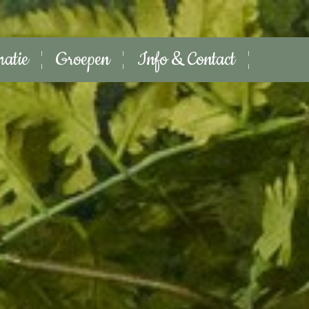
matie
Groepen
Info & Contact