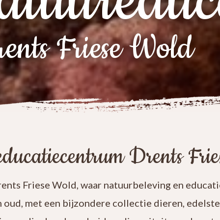
atuureduc
ents Friese Wold
ducatiecentrum Drents Fri
nts Friese Wold, waar natuurbeleving en educatie
n oud, met een bijzondere collectie dieren, edelst