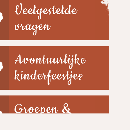
Veelgestelde
vragen
Avontuurlijke
kinderfeestjes
Groepen &
scholen