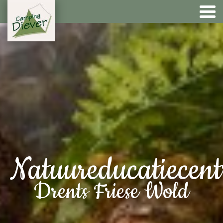
Natuureducatiecen
Drents Friese Wold