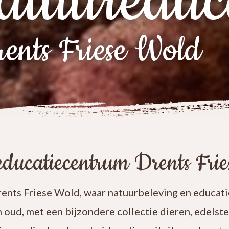
atuureduc
ents Friese Wold
ducatiecentrum Drents Fri
nts Friese Wold, waar natuurbeleving en educatie
n oud, met een bijzondere collectie dieren, edelst