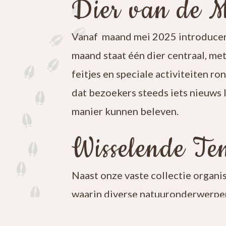
Dier van de 
Vanaf maand mei 2025 introducer
maand staat één dier centraal, me
feitjes en speciale activiteiten ro
dat bezoekers steeds iets nieuws 
manier kunnen beleven.
Wisselende Ten
Naast onze vaste collectie organi
waarin diverse natuuronderwerpen
iets nieuws te ontdekken en blijf