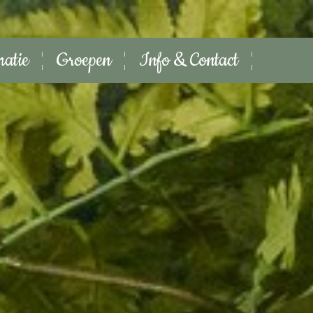
matie
Groepen
Info & Contact