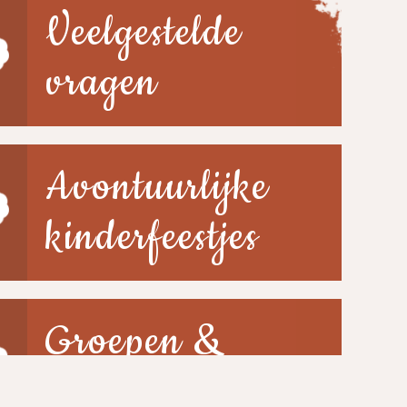
Veelgestelde
vragen
Avontuurlijke
kinderfeestjes
Groepen &
scholen