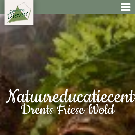
Natuureducatiecen
Drents Friese Wold