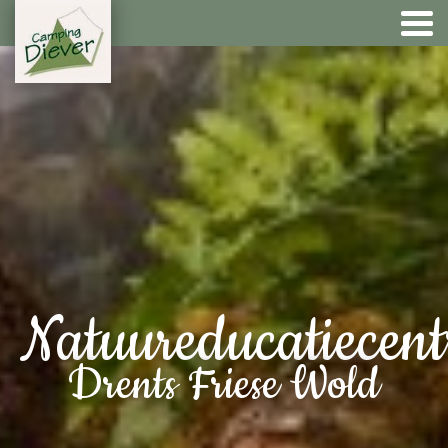
Natuureducatiecen
Drents Friese Wold