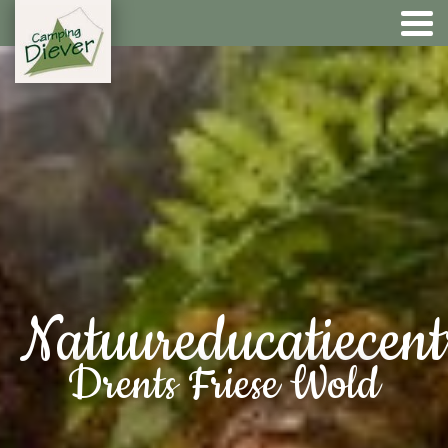
Natuureducatiecen
Drents Friese Wold