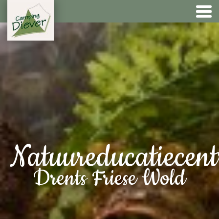
Natuureducatiecen
Drents Friese Wold