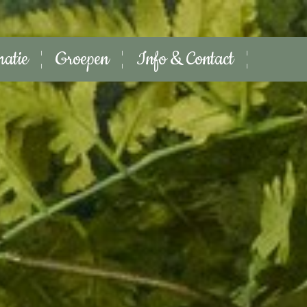
matie
Groepen
Info & Contact