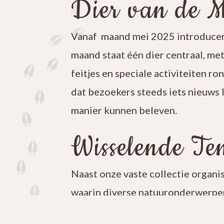
Dier van de 
Vanaf maand mei 2025 introducer
maand staat één dier centraal, me
feitjes en speciale activiteiten ro
dat bezoekers steeds iets nieuws 
manier kunnen beleven.
Wisselende Ten
Naast onze vaste collectie organi
waarin diverse natuuronderwerpen
iets nieuws te ontdekken en blijf