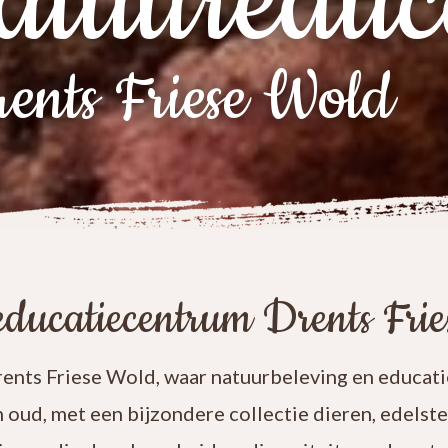
atuureduc
ents Friese Wold
ducatiecentrum Drents Fri
nts Friese Wold, waar natuurbeleving en educatie
n oud, met een bijzondere collectie dieren, edelst