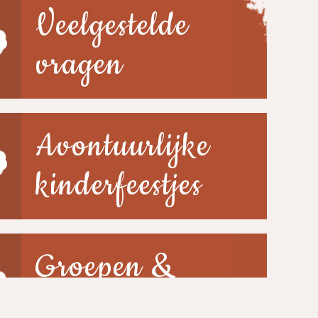
Veelgestelde
vragen
Avontuurlijke
kinderfeestjes
Groepen &
scholen